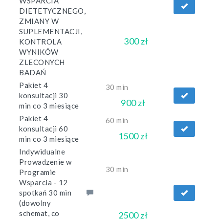
WSPARCIA
DIETETYCZNEGO,
ZMIANY W
SUPLEMENTACJI,
300 zł
KONTROLA
WYNIKÓW
ZLECONYCH
BADAŃ
Pakiet 4
30 min
konsultacji 30
900 zł
min co 3 miesiące
Pakiet 4
60 min
konsultacji 60
1500 zł
min co 3 miesiące
Indywidualne
Prowadzenie w
30 min
Programie
Wsparcia - 12
spotkań 30 min
(dowolny
schemat, co
2500 zł