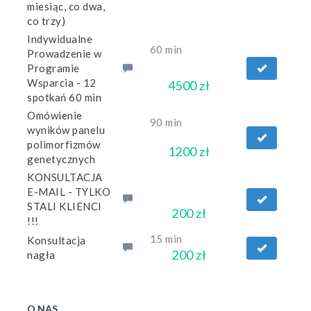
miesiąc, co dwa,
co trzy)
Indywidualne
60 min
Prowadzenie w
Programie
Wsparcia - 12
4500 zł
spotkań 60 min
Omówienie
90 min
wyników panelu
polimorfizmów
1200 zł
genetycznych
KONSULTACJA
E-MAIL - TYLKO
STALI KLIENCI
200 zł
!!!
15 min
Konsultacja
200 zł
nagła
O NAS